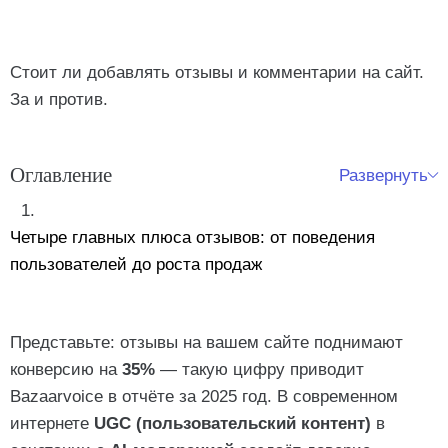
Стоит ли добавлять отзывы и комментарии на сайт.
За и против.
Оглавление
Развернуть
Четыре главных плюса отзывов: от поведения
пользователей до роста продаж
Минусы отзывов: спам, модерация и фейки — как не
Представьте: отзывы на вашем сайте поднимают
потерять доверие
конверсию на
35%
— такую цифру приводит
Bazaarvoice в отчёте за 2025 год. В современном
Как внедрить отзывы на сайт в 2025 году:
интернете
UGC (пользовательский контент)
в
пошаговый план