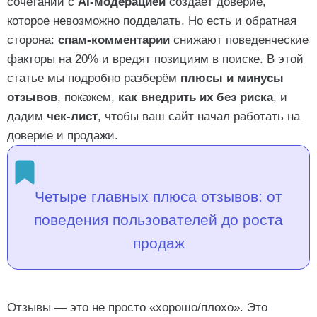
сочетании с
AI-модерацией
создаёт доверие,
которое невозможно подделать. Но есть и обратная
сторона:
спам-комментарии
снижают поведенческие
Чек-лист: работают ли ваши отзывы на конверсию
факторы на 20% и вредят позициям в поиске. В этой
статье мы подробно разберём
плюсы и минусы
Типичные ошибки при работе с отзывами: кейсы из
отзывов
, покажем,
как внедрить их без риска
, и
практики 2025
дадим
чек-лист
, чтобы ваш сайт начал работать на
доверие и продажи.
FAQ: отвечаем на популярные вопросы об отзывах
Отзывы влияют на SEO?
Четыре главных плюса отзывов: от
А если отзывов пока нет?
поведения пользователей до роста
Часто задаваемые вопросы
продаж
Отзывы — это не просто «хорошо/плохо». Это