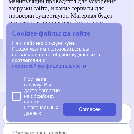
манипуляции проводятся для ускорения
загрузки сайта, и какие сервисы для
проверки существуют. Материал будет
полезен как владельцам бизнеса в e-
commerce, так и начинающим
Cookies-файлы на сайте
специалистам.
Наш сайт использует куки.
Продолжая им пользоваться, вы
соглашаетесь на обработку данных в
соответсвии с
политикой конфидециальности
.
Оставьте заявку
Поставив
галочку, Вы
даете согласие
на обработку
ваших
Персональных
Согласен
данных