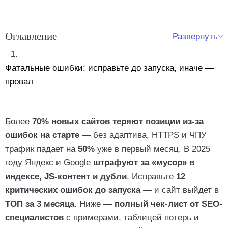
Оглавление
Развернуть
Фатальные ошибки: исправьте до запуска, иначе —
провал
1. Нет адаптивной версии
2. Динамические URL (?id=123)
Более
70% новых сайтов теряют позиции из-за
3. HTTP вместо HTTPS
ошибок на старте
— без адаптива, HTTPS и ЧПУ
Важные ошибки: не убьют, но тянут вниз
трафик падает на
50%
уже в первый месяц. В 2025
4. Контент в JavaScript
7. Нет микроразметки Schema.org
году Яндекс и Google
штрафуют за «мусор» в
5. Robots.txt индексирует мусор
8. Нет фавикона
индексе, JS-контент и дубли
. Исправьте
12
6. Шаблонные мета-теги
критических ошибок до запуска
— и сайт выйдет в
9. Унылая 404-страница
Чек-лист: сайт готов к SEO и запуску
ТОП за 3 месяца
. Ниже —
полный чек-лист от SEO-
10. Нет sitemap.xml
специалистов
с примерами, таблицей потерь и
Реальные кейсы: как ошибки крадут трафик