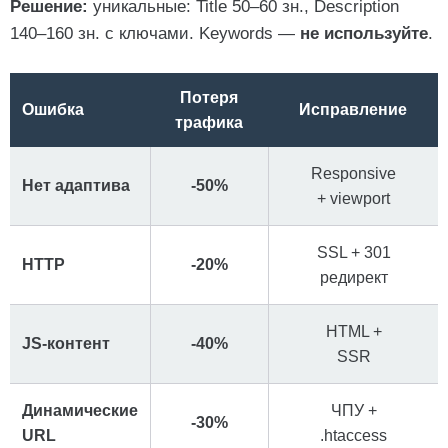
Решение:
уникальные:
Title 50–60 зн.
,
Description
140–160 зн.
с ключами.
Keywords
—
не используйте
.
Потеря
Ошибка
Исправление
трафика
Responsive
Нет адаптива
-50%
+ viewport
SSL + 301
HTTP
-20%
редирект
HTML +
JS-контент
-40%
SSR
Динамические
ЧПУ +
-30%
URL
.htaccess