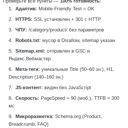
Проверьте все пункты —
100% готовность
:
Адаптив:
Mobile-Friendly Test = OK
HTTPS:
SSL установлен + 301 с HTTP
ЧПУ:
/category/product/
без параметров
Robots.txt:
мусор в
Disallow
, sitemap указан
Sitemap.xml:
отправлен в GSC и
Яндекс.Вебмастер
Мета-теги:
уникальные Title (50–60 зн.), H1,
Description (140–160 зн.)
JS-контент:
виден без JavaScript
Скорость:
PageSpeed > 90 (моб.), TTFB < 300
мс
Микроразметка:
Schema.org (Product,
Breadcrumb, FAQ)