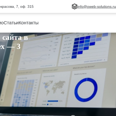
Некрасова, 7, оф. 315
info@oweb-solutions.r
ио
Статьи
Контакты
 сайта в
ex — 3