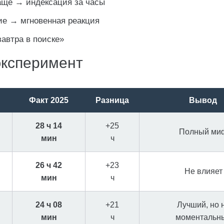
ще → индексация за часы
е → мгновенная реакция
автра в поиске»
 эксперимент
Факт 2025
Разница
Вывод
28 ч 14
+25
Полный ми
мин
ч
26 ч 42
+23
Не влияет
мин
ч
24 ч 08
+21
Лучший, но 
мин
ч
моментальн