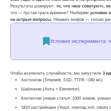
FAQ: отвечаем на самые острые вопросы
Результаты шокируют:
то, что «все советуют», н
А если добавить в «URL для ускоренной инд
что — пустая трата времени? Разберём
условия 
на острые вопросы
. Никаких мифов — только да
А Telegram-боты для пинга помогают?
Сколько страниц можно отправить вручную в
Часто задаваемые вопросы
А Google индексирует быстрее?
Условия эксперимента: ч
Что если сайт новый?
Чтобы исключить случайности, мы запустили
3 и
Хостингом (Timeweb, SSD, TTFB ~180 мс)
Шаблоном (Astra + Elementor)
Контентом (новая статья: 1000 знаков, уникал
SEO-настройками (Yoast, sitemap.xml, robots.t