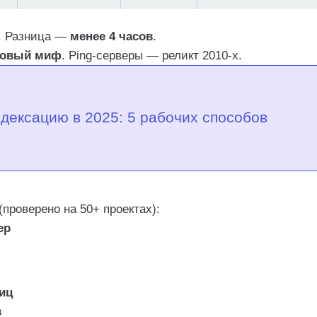
. Разница —
менее 4 часов
.
говый миф
. Ping-серверы — реликт 2010-х.
ндексацию в 2025: 5 рабочих способов
(проверено на 50+ проектах):
ер
иц
в