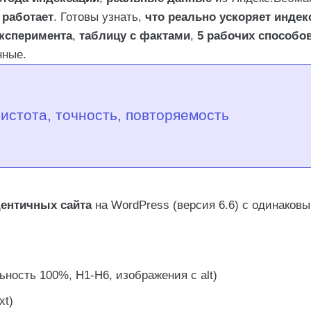
е работает
. Готовы узнать,
что реально ускоряет инде
ексации» в Яндекс.Вебмастере?
эксперимента
,
таблицу с фактами
,
5 рабочих способо
нные.
 Яндекс.Вебмастер?
истота, точность, повторяемость
дентичных сайта
на WordPress (версия 6.6) с одинаковы
ьность 100%, H1-H6, изображения с alt)
xt)