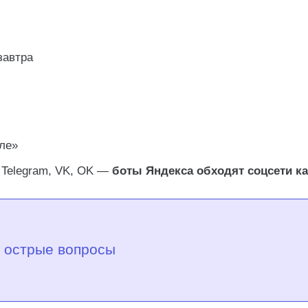
завтра
ле»
 Telegram, VK, OK —
боты Яндекса обходят соцсети к
 острые вопросы