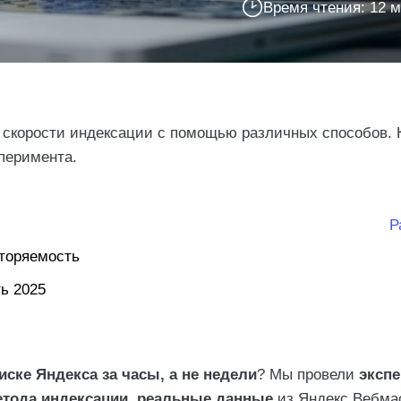
Время чтения: 12 
скорости индексации с помощью различных способов. 
перимента.
Р
вторяемость
ь 2025
ске Яндекса за часы, а не недели
? Мы провели
эксп
абочих способов
етода индексации
,
реальные данные
из Яндекс.Вебма