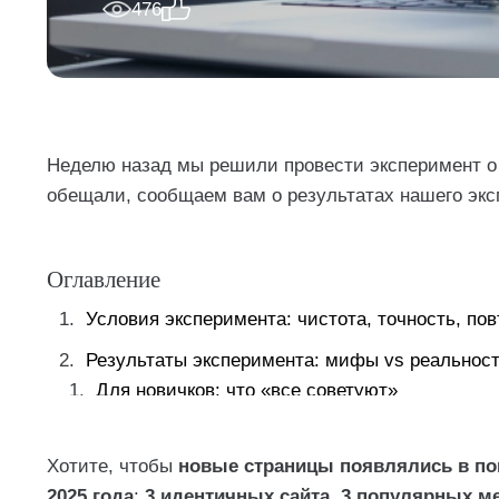
476
Неделю назад мы решили провести эксперимент о 
обещали, сообщаем вам о результатах нашего экс
Оглавление
Условия эксперимента: чистота, точность, по
Результаты эксперимента: мифы vs реальност
Для новичков: что «все советуют»
Для экспертов: что показал эксперимент
Хотите, чтобы
новые страницы появлялись в пои
Что реально ускоряет индексацию в 2025: 5 р
2025 года
:
3 идентичных сайта
,
3 популярных м