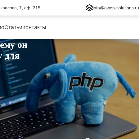
Некрасова, 7, оф. 315
info@oweb-solutions.r
ио
Статьи
Контакты
чему он
y для