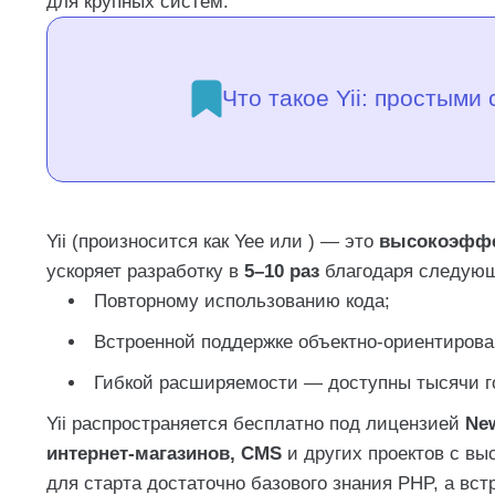
для крупных систем.
FAQ: отвечаем на ваши вопросы
Yii мёртв? Почему о нём так мало говорят?
Что такое Yii: простыми
Сложно ли его освоить?
А Laravel разве не лучше?
Часто задаваемые вопросы
Yii (произносится как
Yee
или ) — это
высокоэффе
ускоряет разработку в
5–10 раз
благодаря следую
Повторному использованию кода;
Встроенной поддержке объектно-ориентирова
Гибкой расширяемости — доступны тысячи го
Yii распространяется бесплатно под лицензией
Ne
интернет-магазинов, CMS
и других проектов с вы
для старта достаточно базового знания PHP, а вст