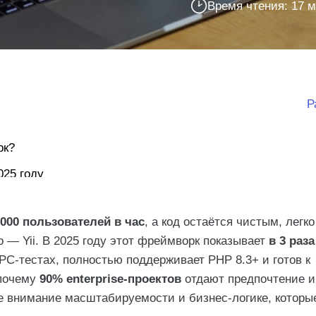
Время чтения: 17 
Р
рк?
025 году
 000 пользователей в час
, а код остаётся чистым, легко
fony (2025)
— Yii. В 2025 году этот фреймворк показывает
в 3 раз
PC-тестах, полностью поддерживает PHP 8.3+ и готов к
 почему
90% enterprise-проектов
отдают предпочтение и
ля Yii
ое внимание масштабируемости и бизнес-логике, которы
ежать)