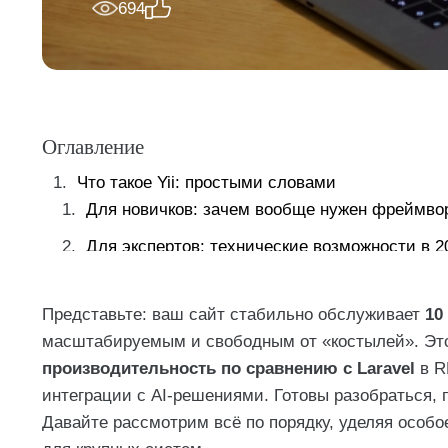
694
Оглавление
Что такое Yii: простыми словами
Для новичков: зачем вообще нужен фреймво
Для экспертов: технические возможности в 2
Ключевые преимущества Yii в 2025 году
Представьте: ваш сайт стабильно обслуживает
10
Сравнение фреймворков: Yii vs Laravel vs Sym
масштабируемым и свободным от «костылей». Это 
Когда выбирать Yii: реальные кейсы
производительность по сравнению с Laravel
в R
интеграции с AI-решениями. Готовы разобраться,
Чек-лист: 5 признаков, что ваш проект созрел д
Давайте рассмотрим всё по порядку, уделяя особ
Типичные ошибки при выборе Yii (и как их изб