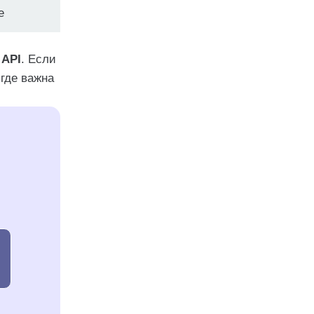
e
 API
. Если
 где важна