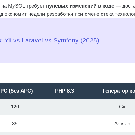
L на MySQL требует
нулевых изменений в коде
— доста
 экономит недели разработки при смене стека техноло
Yii vs Laravel vs Symfony (2025)
PC (без APC)
PHP 8.3
Генератор к
120
Gii
85
Artisan