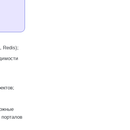
 Redis);
одимости
ектов;
ложные
 порталов