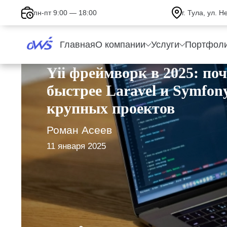
пн-пт 9:00 — 18:00
г. Тула, ул. 
Главная
О компании
Услуги
Портфол
Yii фреймворк в 2025: по
быстрее Laravel и Symfon
крупных проектов
Роман Асеев
11 января 2025