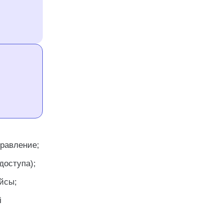
равление;
доступа);
йсы;
i