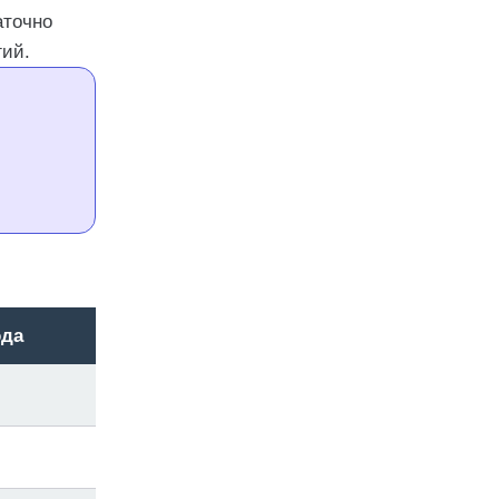
точно
гий.
ода