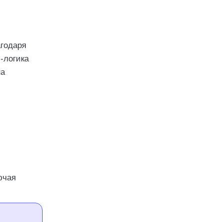
агодаря
с-логика
на
ючая