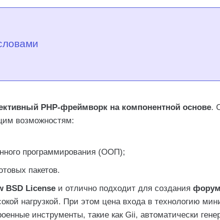
 словами
ктивный PHP-фреймворк на компонентной основе
. 
щим возможностям:
нного программирования (ООП);
товых пакетов.
w BSD License
и отлично подходит для создания
форум
сокой нагрузкой. При этом цена входа в технологию мин
роенные инструменты, такие как Gii, автоматически ген