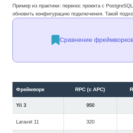
Пример из практики: перенос проекта с PostgreSQ
обновить конфигурацию подключения. Такой подход
Сравнение фреймворков: 
Фреймворк
RPC (с APC)
R
Yii 3
950
Laravel 11
320