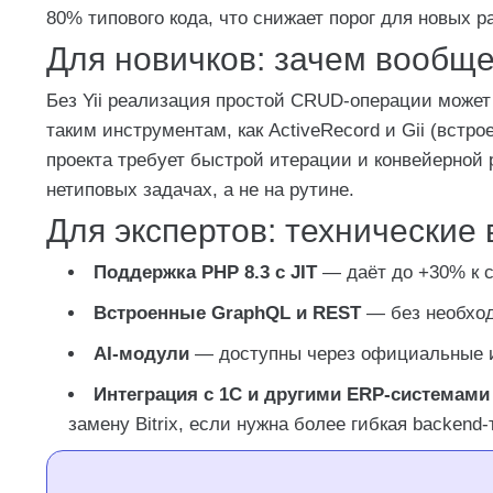
80% типового кода, что снижает порог для новых р
Для новичков: зачем вообщ
Без Yii реализация простой CRUD-операции может з
таким инструментам, как ActiveRecord и Gii (встро
проекта требует быстрой итерации и конвейерной 
нетиповых задачах, а не на рутине.
Для экспертов: технические 
Поддержка PHP 8.3 с JIT
— даёт до +30% к с
Встроенные GraphQL и REST
— без необход
AI-модули
— доступны через официальные и
Интеграция с 1С и другими ERP-системами
замену Bitrix, если нужна более гибкая backen