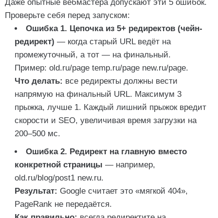
Даже опытные вебмастера допускают эти 5 ошибок.
Проверьте себя перед запуском:
Ошибка 1. Цепочка из 5+ редиректов (чейн-
редирект)
— когда старый URL ведёт на
промежуточный, а тот — на финальный.
Пример:
old.ru/page
temp.ru/page
new.ru/page
.
Что делать:
все редиректы должны вести
напрямую на финальный URL. Максимум 3
прыжка, лучше 1. Каждый лишний прыжок вредит
скорости и SEO, увеличивая время загрузки на
200–500 мс.
Ошибка 2. Редирект на главную вместо
конкретной страницы
— например,
old.ru/blog/post1
new.ru
.
Результат:
Google считает это «мягкой 404»,
PageRank не передаётся.
Как правильно:
всегда редиректите на