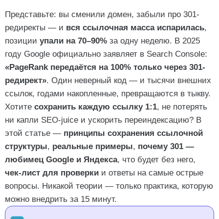
Для экспертов: жёсткие факты 2025 года
Представьте: вы сменили домен, забыли про 301-
редиректы — и
вся ссылочная масса испарилась
,
позиции
упали на 70–90%
за одну неделю. В 2025
Как работает 301-редирект для сохранения
году Google официально заявляет в Search Console:
структуры
«PageRank передаётся на 100% только через 301-
редирект»
. Один неверный код — и тысячи внешних
Почему 301 — любимец Google и Яндекса (а 302 —
ссылок, годами накопленные, превращаются в тыкву.
враг)
Хотите
сохранить каждую ссылку 1:1
, не потерять
Что будет без 301: реальные кейсы провала
ни капли SEO-juice и ускорить переиндексацию? В
этой статье —
принципы сохранения ссылочной
структуры
,
реальные примеры
,
почему 301 —
Чек-лист: сохранена ли ссылочная структура после
любимец Google и Яндекса
, что будет без него,
переезда
чек-лист для проверки
и ответы на самые острые
вопросы. Никакой теории — только практика, которую
Типичные ошибки при настройке 301 редиректов (и
можно внедрить за 15 минут.
как их избежать)