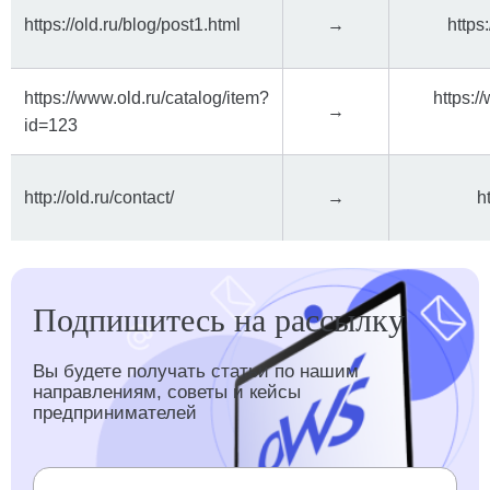
https://old.ru/blog/post1.html
→
https
https://www.old.ru/catalog/item?
https:/
→
id=123
http://old.ru/contact/
→
h
Подпишитесь на рассылку
Вы будете получать статьи по нашим
направлениям, советы и кейсы
предпринимателей