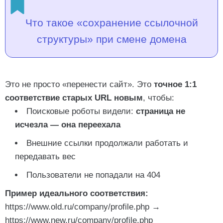
FAQ: отвечаем на самые частые вопросы
Что такое «сохранение ссылочной
А если структура URL меняется (например, с .php
структуры» при смене домена
на ЧПУ)?
Сколько ждать полной переиндексации?
Часто задаваемые вопросы
Это не просто «перенести сайт». Это
точное 1:1
Можно использовать 302 вместо 301?
соответствие старых URL новым
, чтобы:
А если у меня WordPress?
Поисковые роботы видели:
страница не
исчезла — она переехала
Внешние ссылки продолжали работать и
передавать вес
Пользователи не попадали на 404
Пример идеального соответствия:
https://www.old.ru/company/profile.php
→
https://www.new.ru/company/profile.php