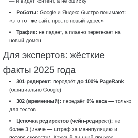
— и видят контент, а не ошибку
Роботы:
Google и Яндекс быстро понимают:
«это тот же сайт, просто новый адрес»
Трафик:
не падает, а плавно перетекает на
новый домен
Для экспертов: жёсткие
факты 2025 года
301-редирект:
передаёт
до 100% PageRank
(официально Google)
302 (временный):
передаёт
0% веса
— только
для тестов
Цепочка редиректов (чейн-редирект):
не
более 3 (иначе — штраф за манипуляцию и
потеря скорости). Каждый лишний прыжок