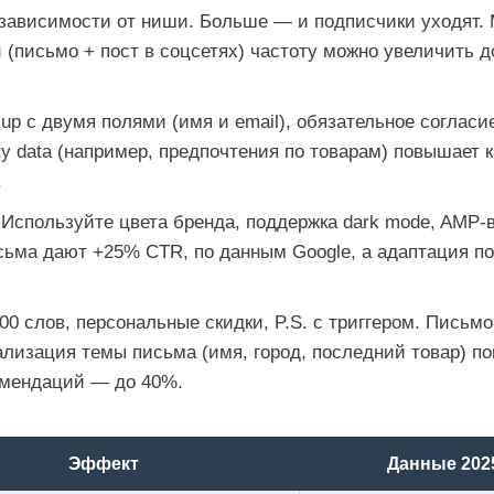
 зависимости от ниши. Больше — и подписчики уходят
(письмо + пост в соцсетях) частоту можно увеличить до
up с двумя полями (имя и email), обязательное согласи
ty data (например, предпочтения по товарам) повышает 
.
Используйте цвета бренда, поддержка dark mode, AMP-
ьма дают +25% CTR, по данным Google, а адаптация п
0 слов, персональные скидки, P.S. с триггером. Письм
ализация темы письма (имя, город, последний товар) п
омендаций — до 40%.
Эффект
Данные 202