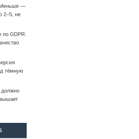
. Меньше —
 2–5, не
е по GDPR.
качество
версия
од тёмную
о должно
овышает
5