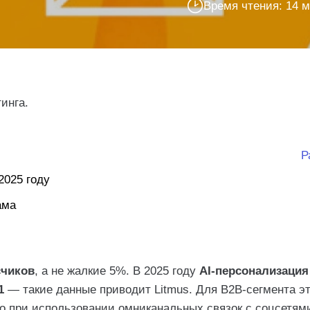
Время чтения: 14 
инга.
Р
2025 году
ама
счиков
, а не жалкие 5%. В 2025 году
AI-персонализация
2025)
1
— такие данные приводит Litmus. Для B2B-сегмента э
но при использовании омниканальных связок с соцсетями