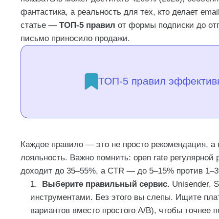
фантастика, а реальность для тех, кто делает emai
FAQ: отвечаем на популярные вопросы
статье —
ТОП-5 правил
от формы подписки до отп
Сколько писем отправлять в месяц?
письмо приносило продажи.
Только HTML или текст тоже нужен?
Можно ли использовать AI в теме письма?
Часто задаваемые вопросы
ТОП-5 правил эффективн
Каждое правило — это не просто рекомендация, а
лояльность. Важно помнить: open rate регулярной 
доходит до 35–55%, а CTR — до 5–15% против 1–
Выберите правильный сервис.
Unisender, 
инструментами. Без этого вы слепы. Ищите пл
вариантов вместо простого A/B), чтобы точнее 