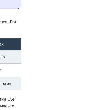
лов. Вот
ик
025
y
master
огие ESP
бывайте