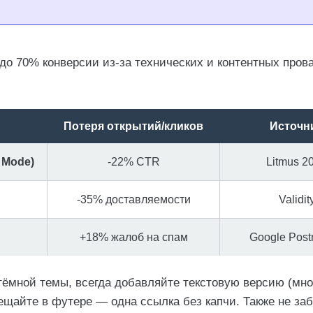
о 70% конверсии из-за технических и контентных прова
Потеря открытий/кликов
Источн
 Mode)
-22% CTR
Litmus 2
-35% доставляемости
Validit
+18% жалоб на спам
Google Post
тёмной темы, всегда добавляйте текстовую версию (мн
мещайте в футере — одна ссылка без капчи. Также не за