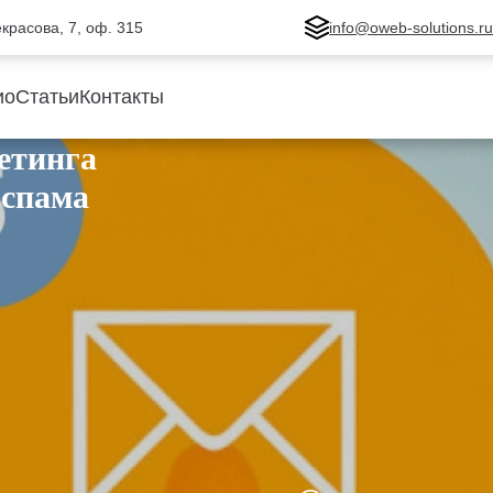
Некрасова, 7, оф. 315
info@oweb-solutions.r
ио
Статьи
Контакты
етинга
 спама