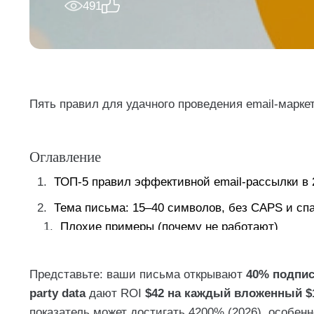
491
Пять правил для удачного проведения email-маркет
Оглавление
ТОП-5 правил эффективной email-рассылки в 
Тема письма: 15–40 символов, без CAPS и сп
Плохие примеры (почему не работают)
Хорошие примеры (почему работают)
Представьте: ваши письма открывают
40% подпи
Типичные ошибки в email-рассылках (данные 
party data
дают ROI
$42 на каждый вложенный $
Чек-лист: ваше письмо готово к отправке
показатель может достигать 4200% (2026), особен