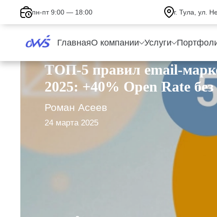
пн-пт 9:00 — 18:00
г. Тула, ул. 
Главная
О компании
Услуги
Портфол
ТОП-5 правил email-марк
2025: +40% Open Rate без
Роман Асеев
24 марта 2025