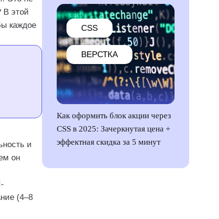
? В этой
бы каждое
CSS
ВЕРСТКА
Как оформить блок акции через
CSS в 2025: Зачеркнутая цена +
эффектная скидка за 5 минут
ьность и
ем он
-
ние (4–8