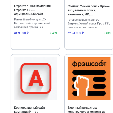
Спорт, туризм, отдых
Товары для животных
1
1
Строительная компания
Сотбит: Умный поиск Про —
Стройка.GS —
визуальный поиск,
официальный сайт
аналитика, ИИ,
приоритизация
Готовый шаблон для 1С-
Готовое решение для 1С-
Битрикс: сайт строительной
Битрикс: Умный поиск Про с ИИ,
компании Стройка.GS.
поиском по картинке и
Адаптивный дизайн, готовые
аналитикой. Установите и…
от 9 900 ₽
от 24 990 ₽
↓ 499
↓ 499
мод…
Корпоративный сайт
Блочный редактор:
компании Интео
конструируем контент из