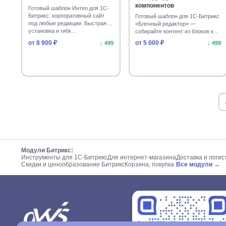
компонентов
Готовый шаблон Интео для 1С-
Битрикс: корпоративный сайт
Готовый шаблон для 1С-Битрикс
под любые редакции. Быстрая
«Блочный редактор» —
установка и гибк…
собирайте контент из блоков как
конструктор. Уста…
от 8 900 ₽
от 5 000 ₽
↓ 499
↓ 499
Модули Битрикс:
Инструменты для 1С-Битрикс
Для интернет-магазина
Доставка и логис
Скидки и ценообразование Битрикс
Корзина, покупка
Все модули →