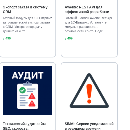
Экспорт заказа в систему
Awelite: REST API для
CRM
эффективной разработки
Готовый модуль для 1С-Битрикс:
Готовый шаблон Awelite RestApi
автоматический экспорт заказа
для 1С-Битрикс. Установите
в CRM. Ускорьте передачу
модуль и расширьте
данных из инте…
возможности сайта. Подх…
↓ 499
↓ 499
Технический аудит сайта:
SIMAI: Сервис уведомлений
SEO, скорость,
в реальном времени