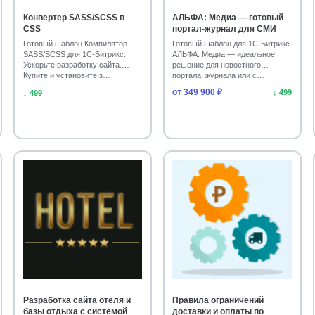
Конвертер SASS/SCSS в
АЛЬФА: Медиа — готовый
CSS
портал-журнал для СМИ
Готовый шаблон Компилятор
Готовый шаблон для 1С-Битрикс
SASS/SCSS для 1С-Битрикс.
АЛЬФА: Медиа — идеальное
Ускорьте разработку сайта.
решение для новостного
Купите и установите з…
портала, журнала или с…
от 349 900 ₽
↓ 499
↓ 499
Разработка сайта отеля и
Правила ограничений
базы отдыха с системой
доставки и оплаты по