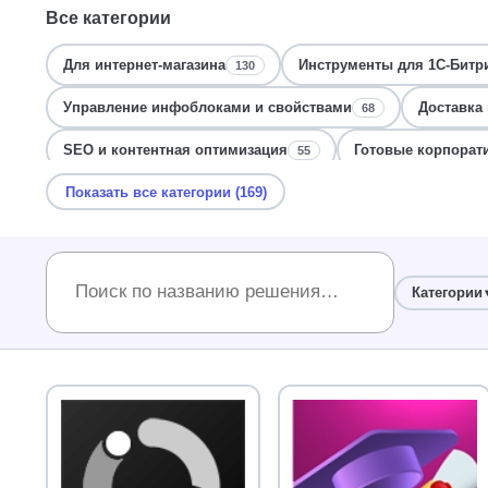
Все категории
Для интернет-магазина
Инструменты для 1С-Битр
130
Управление инфоблоками и свойствами
Доставка 
68
SEO и контентная оптимизация
Готовые корпорат
55
Показать все категории (169)
Безопасность и защита данных
Для разработчиков
48
Оптимизация и ускорение сайта
Корзина и оформл
46
Мониторинг и логирование ошибок
Мониторинг и 
43
Категории
Сайты образовательных учреждений
Дизайн и ин
39
Контент-менеджеру
SEO и поиск для Битрикс
36
36
Уведомления и рассылки Битрикс
Мониторинг и о
34
Интеграция с 1С и Битрикс24
Мета-теги и SEO-опт
32