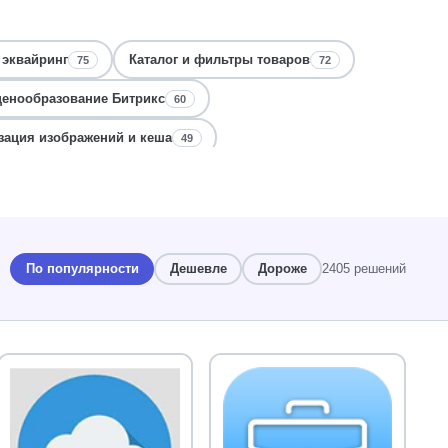
 эквайринг
Каталог и фильтры товаров
75
72
ценообразование Битрикс
60
ация изображений и кеша
49
и
Интеграция с 1С и складами
47
46
ес-процессы и согласование
Корзина, покупка
44
43
инги и визитки
39
По популярности
Дешевле
Дороже
2405 решений
ов
Бизнес-процессы и активити
37
37
 карточки сделок
34
Сайты строительства и производства
33
тов
Авторизация, пользователи
30
29