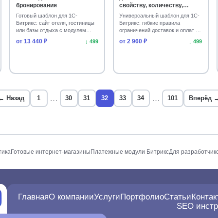
бронирования
свойству, количеству,
домену, функции
Готовый шаблон для 1С-
Универсальный шаблон для 1С-
(restrictions)
Битрикс: сайт отеля, гостиницы
Битрикс: гибкие правила
или базы отдыха с модулем
ограничений доставок и оплат в
бронирования. Адаптив…
интернет-магазине…
от 13 440 ₽
от 2 960 ₽
↓ 499
↓ 499
…
…
← Назад
1
30
31
32
33
34
101
Вперёд 
тика
Готовые интернет-магазины
Платежные модули Битрикс
Для разработчик
Главная
О компании
Услуги
Портфолио
Статьи
Контак
SEO инст