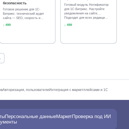
безопасность
Готовый модуль Нотификатор
для 1С-Битрикс. Настройте
Готовое решение для 1С-
уведомления на сайте.
Битрикс: технический аудит
Подходит для всех редакци…
сайта — SEO, скорость и
безопасность. Установите м…
↓ 499
↓ 499
→
ов
Авторизация, пользователи
Интеграция с маркетплейсами и 1С
ты
Персональные данные
Маркет
Проверка под ИИ
рументы