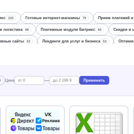
икс
Готовые интернет-магазины
Прием платежей и
103
79
и логистика
Платежные модули Битрикс
Скидки и 
68
64
ивные сайты
Лендинги для услуг и бизнеса
Оптимиз
53
53
Скидки и промокоды
Интеграция и обмен данным
47
47
ение заказа
Пользовательские поля и формы
Бизн
45
45
аналитика
Интеграция с маркетплейсами и 1С
Ленд
40
40
—
Цена
Применить
терфейсы
Коммуникации и чаты
Поддержка клиент
38
38
Уведомления и рассылки для интернет-магазина
CRM и
34
тладка ошибок
Корпоративные сайты с каталогом
34
33
имизация
Маркетинг, реклама
Защита от спама и бо
32
30