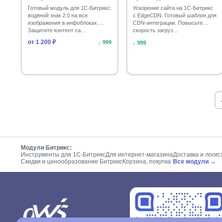
Готовый модуль для 1С-Битрикс:
Ускорение сайта на 1С-Битрикс
водяной знак 2.0 на все
с EdgeCDN. Готовый шаблон для
изображения в инфоблоках.
CDN-интеграции. Повысьте
Защитите контент са…
скорость загруз…
от 1 200 ₽
↓ 999
↓ 999
Модули Битрикс:
Инструменты для 1С-Битрикс
Для интернет-магазина
Доставка и логис
Скидки и ценообразование Битрикс
Корзина, покупка
Все модули →