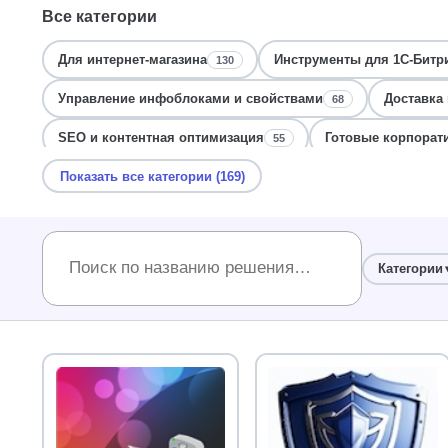
Все категории
Для интернет-магазина
Инструменты для 1С-Битр
130
Управление инфоблоками и свойствами
Доставка 
68
SEO и контентная оптимизация
Готовые корпорат
55
Показать все категории (169)
Безопасность и защита данных
Для разработчиков
48
Оптимизация и ускорение сайта
Корзина и оформл
46
Мониторинг и логирование ошибок
Мониторинг и 
43
Категории
Сайты образовательных учреждений
Дизайн и ин
39
Контент-менеджеру
SEO и поиск для Битрикс
36
36
Уведомления и рассылки Битрикс
Мониторинг и о
34
Интеграция с 1С и Битрикс24
Мета-теги и SEO-опт
32