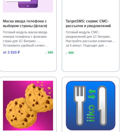
для дома
Сайты отелей и гостиниц
10
10
я и защита форм
Гео- и мультирегиональность
10
10
Маска ввода телефона с
TargetSMS: сервис СМС-
выбором страны (флаги)
рассылок и уведомлений
х и туризм
Государство
Обратная связь
8
8
8
Готовый модуль маски ввода
Готовый модуль СМС-
номера телефона с флагами
уведомлений для 1С-Битрикс.
ция с мессенджерами
Уведомления для сайта
8
8
стран для 1С-Битрикс.
Настройте рассылки клиентам
Установите удобный селект…
за 5 минут. Подходит для …
знес: доставка еды и заказы
от 3 920 ₽
7
↓ 999
↓ 999
истрирование
Платежные системы
7
6
ти
CRM
Сотрудники
B2B
6
6
6
5
азами
Отладка, поддержка
5
5
Образование
Спорт, туризм
4
4
Подарки и сувениры
Каталог товаров, услуг
3
3
Ж, ЖСК
Персональный сайт
Курсы валют
2
2
2