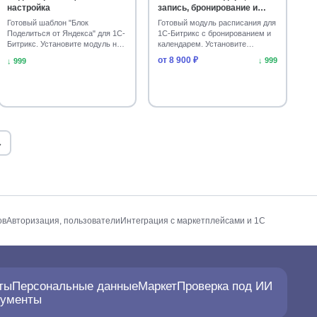
настройка
запись, бронирование и
афиша
Готовый шаблон "Блок
Готовый модуль расписания для
Поделиться от Яндекса" для 1С-
1С-Битрикс с бронированием и
Битрикс. Установите модуль на
календарем. Установите
свой сайт и добавьт…
решение Мибок для …
от 8 900 ₽
↓ 999
↓ 999
→
ов
Авторизация, пользователи
Интеграция с маркетплейсами и 1С
ты
Персональные данные
Маркет
Проверка под ИИ
рументы