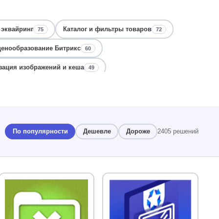
 эквайринг
Каталог и фильтры товаров
75
72
ценообразование Битрикс
60
ация изображений и кеша
49
и
Интеграция с 1С и складами
47
46
ес-процессы и согласование
Корзина, покупка
44
43
инги и визитки
39
По популярности
Дешевле
Дороже
2405 решений
ов
Бизнес-процессы и активити
37
37
 карточки сделок
34
Сайты строительства и производства
33
тов
Авторизация, пользователи
30
29