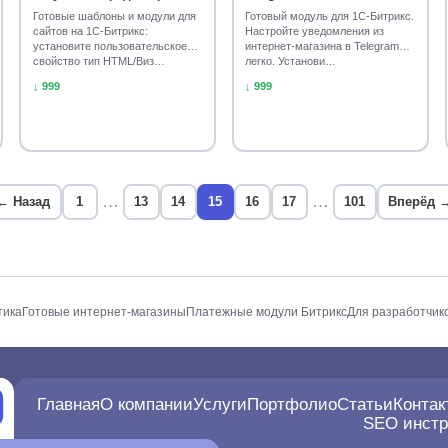
Готовые шаблоны и модули для
Готовый модуль для 1С-Битрикс.
сайтов на 1С-Битрикс:
Настройте уведомления из
установите пользовательское
интернет-магазина в Telegram
свойство тип HTML/Виз…
легко. Установи…
↓ 999
↓ 999
…
…
← Назад
1
13
14
15
16
17
101
Вперёд 
тика
Готовые интернет-магазины
Платежные модули Битрикс
Для разработчик
Главная
О компании
Услуги
Портфолио
Статьи
Контак
SEO инст