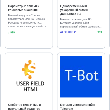
Параметры: списки и
Одновременный и
ключевые значения
ускоренный обмен
данными с 1С
Готовый модуль «Списки
параметров» для 1С-Битрикс.
Готовое решение для 1С-
Расширьте возможности
Битрикс: ускоренный и
фильтрации и вывода свойств…
параллельный обмен данными с
1С. Увеличьте скорость син…
от 30 000 ₽
↓ 999
↓ 999
Свойство типа HTML и
Бот для уведомлений в
визуальный редактор
Telegram