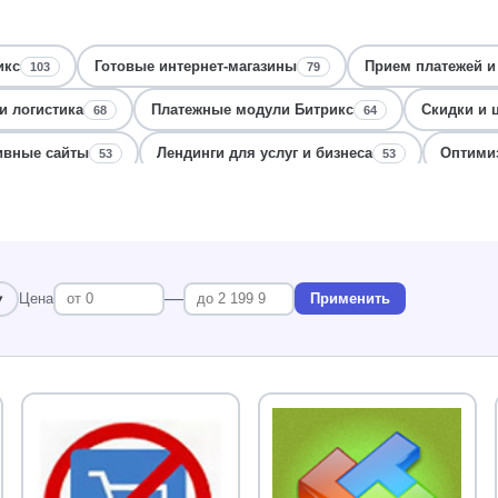
икс
Готовые интернет-магазины
Прием платежей и
103
79
и логистика
Платежные модули Битрикс
Скидки и 
68
64
ивные сайты
Лендинги для услуг и бизнеса
Оптимиз
53
53
Скидки и промокоды
Интеграция и обмен данным
47
47
ение заказа
Пользовательские поля и формы
Бизн
45
45
аналитика
Интеграция с маркетплейсами и 1С
Ленд
40
40
—
Цена
Применить
терфейсы
Коммуникации и чаты
Поддержка клиент
38
38
Уведомления и рассылки для интернет-магазина
CRM и
34
тладка ошибок
Корпоративные сайты с каталогом
34
33
имизация
Маркетинг, реклама
Защита от спама и бо
32
30