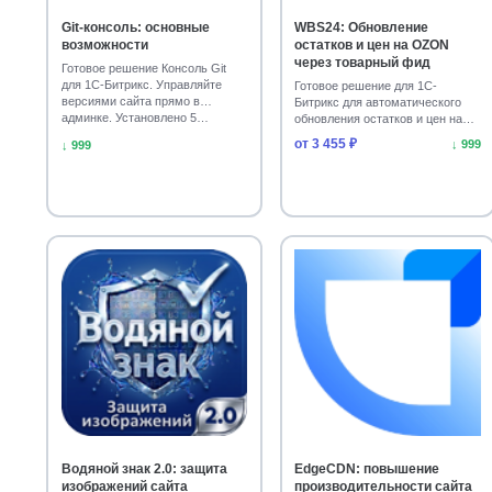
Спорт, туризм, отдых
Товары для животных
1
1
Git-консоль: основные
WBS24: Обновление
возможности
остатков и цен на OZON
через товарный фид
Готовое решение Консоль Git
для 1С-Битрикс. Управляйте
Готовое решение для 1С-
версиями сайта прямо в
Битрикс для автоматического
админке. Установлено 5…
обновления остатков и цен на
OZON через фид. Уско…
от 3 455 ₽
↓ 999
↓ 999
Водяной знак 2.0: защита
EdgeCDN: повышение
изображений сайта
производительности сайта