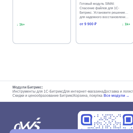
Готовый модуль SIMAI:
Спасение файлов для 1С-
Битрикс. Установите решение
для надежного восстановлени…
от 9 900 ₽
↓ 1k+
↓ 1k+
Модули Битрикс:
Инструменты для 1С-Битрикс
Для интернет-магазина
Доставка и логис
Скидки и ценообразование Битрикс
Корзина, покупка
Все модули →