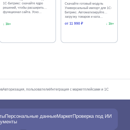
1С-Битрикс: скачайте ядро
Скачайте готовый модуль
решений, чтобы расширить
Универсальный импорт для 1С-
функционал сайта. Уско…
Битрикс. Автоматизируйте
загрузку товаров и ката…
от 11 990 ₽
↓ 1k+
↓ 1k+
ов
Авторизация, пользователи
Интеграция с маркетплейсами и 1С
ты
Персональные данные
Маркет
Проверка под ИИ
рументы