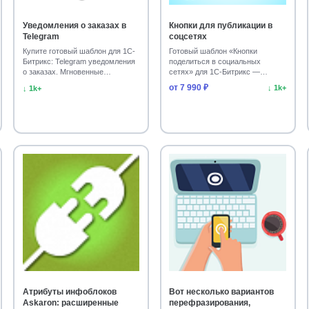
Уведомления о заказах в
Кнопки для публикации в
Telegram
соцсетях
Купите готовый шаблон для 1С-
Готовый шаблон «Кнопки
Битрикс: Telegram уведомления
поделиться в социальных
о заказах. Мгновенные
сетях» для 1С-Битрикс —
оповещения о продаж…
установите на сайт и увеличьт…
от 7 990 ₽
↓ 1k+
↓ 1k+
Атрибуты инфоблоков
Вот несколько вариантов
Askaron: расширенные
перефразирования,