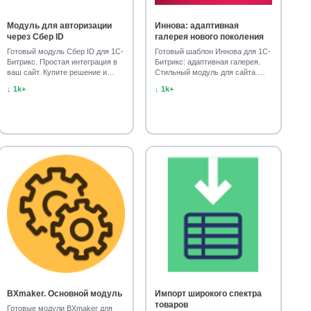
Модуль для авторизации
Иннова: адаптивная
через Сбер ID
галерея нового поколения
Готовый модуль Сбер ID для 1С-
Готовый шаблон Иннова для 1С-
Битрикс. Простая интеграция в
Битрикс: адаптивная галерея.
ваш сайт. Купите решение и
Стильный модуль для сайта.
ускорьте авто…
Установите и ул…
↓ 1k+
↓ 1k+
BXmaker. Основной модуль
Импорт широкого спектра
товаров
Готовые модули BXmaker для