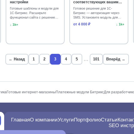
настройки
соответствующих вашим
требованиям: Вход по SMS-
Готовые шаблоны и модули для
Готовое решение для 1С-
коду Авторизация по SMS
1С-Битрикс. Расширьте
Битрикс — авторизация через
SMS-аутентификация для
функционал сайта с решением
SMS. Установите модуль для
входа
Аскарон. Скачайте и у…
безопасного входа по к…
от 4 000 ₽
↓ 1k+
↓ 1k+
…
← Назад
1
2
3
4
5
101
Вперёд →
тика
Готовые интернет-магазины
Платежные модули Битрикс
Для разработчик
Главная
О компании
Услуги
Портфолио
Статьи
Контак
SEO инст