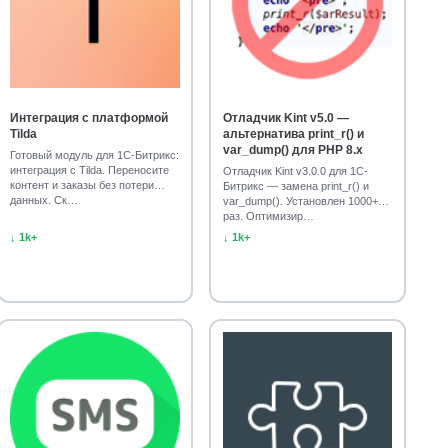
е сайты и порталы
Интеграция
27
27
ткрытые линии
Управление CRM и карточками
25
24
Автоматизация звонков и почты
23
23
ика обработки данных
Интеграция с платформой
Отладчик Kint v5.0 —
20
Tilda
альтернатива print_r() и
var_dump() для PHP 8.x
Готовый модуль для 1С-Битрикс:
я слабовидящих
Работа с текстами
18
17
интеграция с Tilda. Переносите
Отладчик Kint v3.0.0 для 1С-
контент и заказы без потери
Битрикс — замена print_r() и
тво
Решения для Битрикс24
16
16
данных. Ск…
var_dump(). Установлен 1000+
раз. Оптимизир…
ация лидов и сделок
Интеграция с CRM и 1С
15
15
↓ 1k+
↓ 1k+
ов
SEO
Формы и кнопки
14
14
14
р и публикация отзывов
Виджеты и баннеры
14
14
Редиректы и битые ссылки
13
13
Публикация в соцсети и Telegram
12
втозапчастей (готовые решения)
11