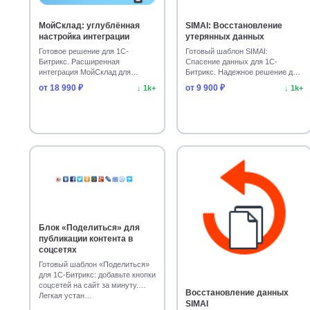
Спорт, туризм, отдых
Товары для животных
1
1
МойСклад: углублённая
SIMAI: Восстановление
настройка интеграции
утерянных данных
Готовое решение для 1С-
Готовый шаблон SIMAI:
Битрикс. Расширенная
Спасение данных для 1С-
интеграция МойСклад для
Битрикс. Надежное решение для
интернет-магазинов. Установите
резервного копирования са…
от 18 990 ₽
от 9 900 ₽
↓ 1k+
↓ 1k+
м…
Блок «Поделиться» для
публикации контента в
соцсетях
Готовый шаблон «Поделиться»
для 1С-Битрикс: добавьте кнопки
соцсетей на сайт за минуту.
Восстановление данных
Легкая устан…
SIMAI