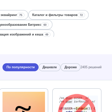
 эквайринг
Каталог и фильтры товаров
75
72
ценообразование Битрикс
60
ация изображений и кеша
49
и
Интеграция с 1С и складами
47
46
ес-процессы и согласование
Корзина, покупка
44
43
инги и визитки
39
По популярности
Дешевле
Дороже
2405 решений
ов
Бизнес-процессы и активити
37
37
 карточки сделок
34
Сайты строительства и производства
33
тов
Авторизация, пользователи
30
29