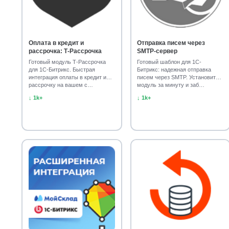
Геолокация и смена цен
Отзывы и комментарии
11
1
Отзывы и рейтинги товаров
Отправка писем и SM
10
Оплата в кредит и
Отправка писем через
Мобильные приложения
Интеграция с Ozon
рассрочка: Т-Рассрочка
SMTP-сервер
9
9
Готовый модуль Т-Рассрочка
Готовый шаблон для 1С-
для 1С-Битрикс. Быстрая
Битрикс: надежная отправка
Конструкторы и специальные функции
Калькулято
8
интеграция оплаты в кредит и
писем через SMTP. Установите
рассрочку на вашем с…
модуль за минуту и заб…
Интернет-магазин одежды
Уведомления и оповеще
8
↓ 1k+
↓ 1k+
Одежда, обувь и аксессуары
Интеграция с онлайн-
7
Службы доставки
Торговые предложения и личный
6
Маркетплейсы и кабинеты поставщиков
Готовые р
5
Инструменты для Битрикс24
Сайты для ресторанно
5
Универсальные корпоративные сайты
Статистика с
4
Установка, настройка сайта
Задачи
Мебель
3
3