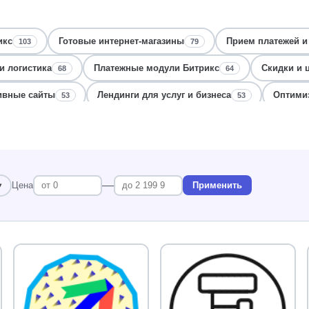
икс
Готовые интернет-магазины
Прием платежей и
103
79
и логистика
Платежные модули Битрикс
Скидки и 
68
64
ивные сайты
Лендинги для услуг и бизнеса
Оптимиз
53
53
Скидки и промокоды
Интеграция и обмен данным
47
47
ение заказа
Пользовательские поля и формы
Бизн
45
45
аналитика
Интеграция с маркетплейсами и 1С
Ленд
40
40
—
Цена
Применить
терфейсы
Коммуникации и чаты
Поддержка клиент
38
38
Уведомления и рассылки для интернет-магазина
CRM и
34
тладка ошибок
Корпоративные сайты с каталогом
34
33
имизация
Маркетинг, реклама
Защита от спама и бо
32
30