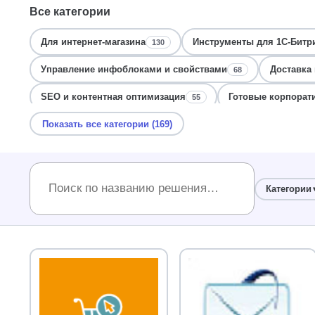
Все категории
Для интернет-магазина
Инструменты для 1С-Битр
130
Управление инфоблоками и свойствами
Доставка 
68
SEO и контентная оптимизация
Готовые корпорат
55
Показать все категории (169)
Безопасность и защита данных
Для разработчиков
48
Оптимизация и ускорение сайта
Корзина и оформл
46
Мониторинг и логирование ошибок
Мониторинг и 
43
Категории
Сайты образовательных учреждений
Дизайн и ин
39
Контент-менеджеру
SEO и поиск для Битрикс
36
36
Уведомления и рассылки Битрикс
Мониторинг и о
34
Интеграция с 1С и Битрикс24
Мета-теги и SEO-опт
32