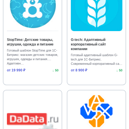
Интернет-магазин товаров для дома
10
Сайты отелей и гостиниц
10
Отзывы и рейтинги товаров
10
StopTime: Детские товары,
G‑tech: Адаптивный
Отправка писем и SMTP
игрушки, одежда и питание
10
корпоративный сайт
компании
Готовый шаблон StopTime для 1С-
Битрикс: магазин детских товаров,
Сайты салонов красоты и здоровья
Готовый адаптивный шаблон G-
10
игрушек, одежды и питания.
tech для 1С-Битрикс.
Адаптивн…
Современный корпоративный сайт
Авторизация и защита форм
10
для вашего бизнеса. …
от 19 990 ₽
от 8 900 ₽
↓ 50
↓ 50
Гео- и мультирегиональность
10
Мобильные приложения
Интеграция с Ozon
9
9
Выгрузка в XML и YML фиды
Медицина
9
8
Спорт, отдых и туризм
Государство
8
8
Обратная связь
8