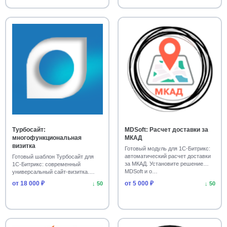
Бытовая техника, электроника и оборудование
14
Готовые сайты
Каталог товаров
SEO
14
14
14
Формы и кнопки
14
Системные уведомления и SMS-рассылки
14
Виджеты обратной связи
14
Онлайн-консультанты и чаты
14
Турбосайт:
MDSoft: Расчет доставки за
Сбор и публикация отзывов
14
многофункциональная
МКАД
визитка
Готовый модуль для 1С-Битрикс:
Виджеты и баннеры
14
автоматический расчет доставки
Готовый шаблон Турбосайт для
за МКАД. Установите решение
1С-Битрикс: современный
MDSoft и о…
универсальный сайт-визитка.
Резервное копирование и хранение
14
Адаптивный дизайн, …
от 18 000 ₽
от 5 000 ₽
↓ 50
↓ 50
Публикация в соцсетях и Telegram
14
Формы обратной связи
Авто
14
13