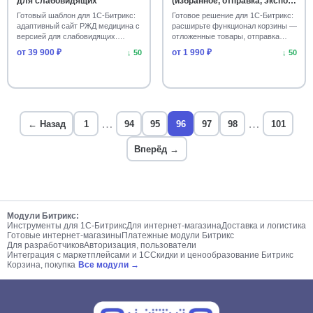
для слабовидящих
(избранное, отправка, экспорт
PDF)
Статистика сайта
Региональность
4
4
Готовый шаблон для 1С-Битрикс:
Готовое решение для 1С-Битрикс:
адаптивный сайт РЖД медицина с
расширьте функционал корзины —
версией для слабовидящих.
отложенные товары, отправка
Новости и rss
Карты
4
4
Установите г…
ссылок и …
от 39 900 ₽
от 1 990 ₽
↓ 50
↓ 50
Подарки и сувениры
Каталог товаров, услуг
3
3
Установка, настройка сайта
Задачи
3
3
Мебель
Детские товары
2
…
2
…
← Назад
1
94
95
96
97
98
101
Информационный портал
ТСЖ, ЖСК
Вперёд →
2
2
Персональный сайт
Курсы валют
2
2
Спорт, туризм, отдых
Товары для животных
1
1
Модули Битрикс:
Инструменты для 1С-Битрикс
Для интернет-магазина
Доставка и логистика
Готовые интернет-магазины
Платежные модули Битрикс
Для разработчиков
Авторизация, пользователи
Интеграция с маркетплейсами и 1С
Скидки и ценообразование Битрикс
Корзина, покупка
Все модули →