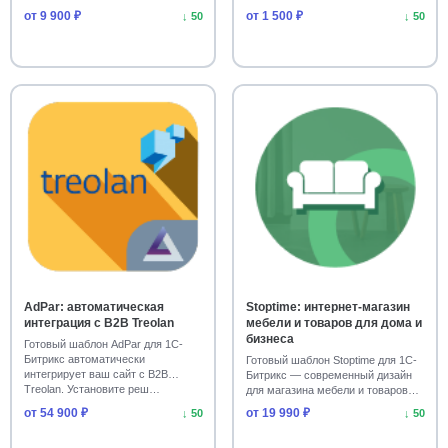
админке через…
Авторизация и вход на сайт
от 9 900 ₽
18
от 1 500 ₽
↓ 50
↓ 50
Интернет-магазин продуктов
18
Сайты для слабовидящих
Работа с текстами
18
17
Облачные кассы и фискализация
17
SMS и email рассылки
17
SEO-редиректы и битые ссылки
17
Строительство
Решения для Битрикс24
16
16
Документооборот и генерация
16
AdPar: автоматическая
Stoptime: интернет-магазин
интеграция с B2B Treolan
мебели и товаров для дома и
Генерация контента через ИИ
15
бизнеса
Готовый шаблон AdPar для 1С-
Битрикс автоматически
Готовый шаблон Stoptime для 1С-
СМС-рассылки и уведомления
15
интегрирует ваш сайт с B2B
Битрикс — современный дизайн
Treolan. Установите реш…
для магазина мебели и товаров
Автоматизация лидов и сделок
15
для дома. …
от 54 900 ₽
от 19 990 ₽
↓ 50
↓ 50
Интеграция с CRM и 1С
UTM-метки и аналитика
15
15