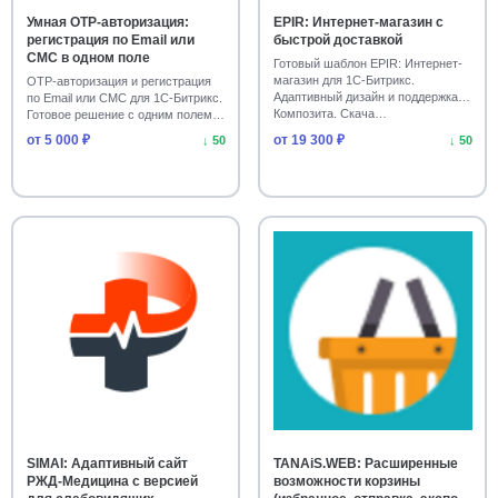
Умная OTP-авторизация:
EPIR: Интернет-магазин с
регистрация по Email или
быстрой доставкой
Торговые предложения и личный кабинет
6
СМС в одном поле
Готовый шаблон EPIR: Интернет-
магазин для 1С-Битрикс.
OTP-авторизация и регистрация
Инструменты роста продаж
Социальные сети
6
6
Адаптивный дизайн и поддержка
по Email или СМС для 1С-Битрикс.
Композита. Скача…
Готовое решение с одним полем.
CRM
Сотрудники
B2B
6
6
5
Устано…
от 5 000 ₽
от 19 300 ₽
↓ 50
↓ 50
Маркетплейсы и кабинеты поставщиков
5
Готовые решения для аукционов
5
Подарки, скидки
Работа с заказами
5
5
Отладка, поддержка
Инструменты для Битрикс24
5
5
Сайты для ресторанного бизнеса
4
Красота и здоровье
Недвижимость
4
4
Образование
Спорт, туризм
4
4
SIMAI: Адаптивный сайт
TANAiS.WEB: Расширенные
Универсальные корпоративные сайты
4
РЖД-Медицина с версией
возможности корзины