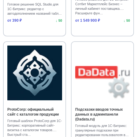
Сотбит Маркетплейс Бизнес –
Готовое решение SQL Studio для
личный кабинет поставщика.
1С-Битрикс: редактор с
Чаты и открытые линии
25
Расширьте фун…
автодополнением названий таблиц
и столбцов, ра…
от 390 ₽
от 1 549 900 ₽
↓ 50
↓ 50
Управление CRM и карточками
24
Безопасность и доступ
Работа с фото и видео
24
23
Сайты медицинских центров
23
Интеграции и коннекторы
23
Автоматизация звонков и почты
23
Оптимизация скорости и PageSpeed
22
SEO и метатеги
21
Сайты медицинских учреждений
21
ProtoCorp: официальный
Подсказки вводов точных
сайт с каталогом продукции
данных в админпанели
Cookie и политика обработки данных
20
(Dadata.ru)
Готовый шаблон ProtoCorp для 1С-
Битрикс: корпоративный сайт-
Готовый модуль для 1С-Битрикс:
Сайты для творчества и культуры
19
визитка с каталогом товаров.
гранулярные подсказки при
Быстрый ста…
редактировании пользователя в