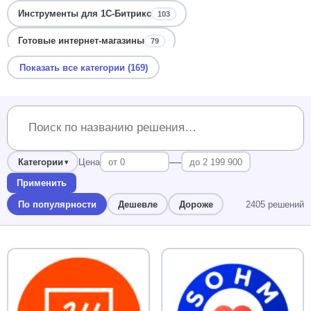
Инструменты для 1С-Битрикс
103
Готовые интернет-магазины
79
Показать все категории (169)
Прием платежей и эквайринг
75
Каталог и фильтры товаров
72
Управление инфоблоками и свойствами
68
Доставка и логистика
68
—
Категории
Цена
Платежные модули Битрикс
64
Применить
Скидки и ценообразование Битрикс
По популярности
Дешевле
Дороже
60
2405 решений
SEO и контентная оптимизация
55
Готовые корпоративные сайты
53
Лендинги для услуг и бизнеса
53